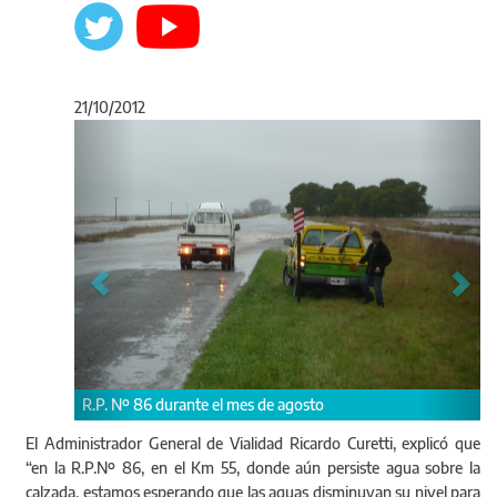
21/10/2012
Anterior
Sigu
R.P. Nº 86 durante el mes de agosto
El Administrador General de Vialidad Ricardo Curetti, explicó que
“en la R.P.Nº 86, en el Km 55, donde aún persiste agua sobre la
calzada, estamos esperando que las aguas disminuyan su nivel para