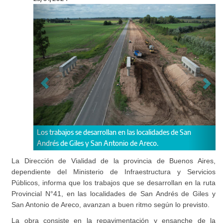
Anterior
Sigu
 desarrollan en las localidades de San
La Provincia sigue ejecutand
s y San Antonio de Areco.
la Ruta Provincial N°41.
La Dirección de Vialidad de la provincia de Buenos Aires,
dependiente del Ministerio de Infraestructura y Servicios
Públicos, informa que los trabajos que se desarrollan en la ruta
Provincial N°41, en las localidades de San Andrés de Giles y
San Antonio de Areco, avanzan a buen ritmo según lo previsto.
La obra consiste en la repavimentación y ensanche de la