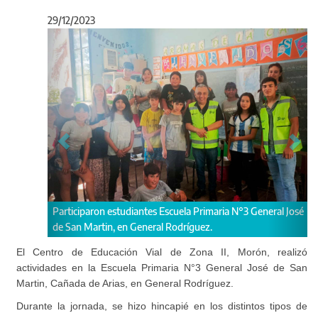
29/12/2023
Anterior
Sigu
iparon estudiantes Escuela Primaria N°3 General José
Se trabajaron conte
 Martin, en General Rodríguez.
peatonal en la vía pú
El Centro de Educación Vial de Zona II, Morón, realizó
actividades en la Escuela Primaria N°3 General José de San
Martin, Cañada de Arias, en General Rodríguez.
Durante la jornada, se hizo hincapié en los distintos tipos de