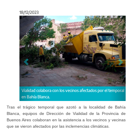
18/12/2023
Anterior
Sigu
Vialidad colabora con los vecinos afectados por el temporal
Part
en Bahía Blanca.
Pehu
Tras el trágico temporal que azotó a la localidad de Bahía
Blanca, equipos de Dirección de Vialidad de la Provincia de
Buenos Aires colaboran en la asistencia a los vecinos y vecinas
que se vieron afectados por las inclemencias climáticas.