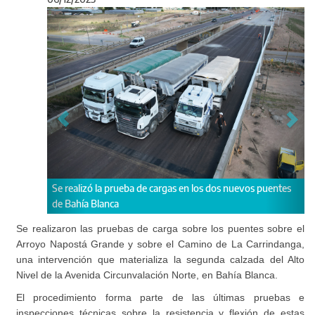
Anterior
Sigu
a prueba de cargas en los dos nuevos puentes
El procedimiento forma pa
anca
inspecciones técnicas sobre
estructuras.
Se realizaron las pruebas de carga sobre los puentes sobre el
Arroyo Napostá Grande y sobre el Camino de La Carrindanga,
una intervención que materializa la segunda calzada del Alto
Nivel de la Avenida Circunvalación Norte, en Bahía Blanca.
El procedimiento forma parte de las últimas pruebas e
inspecciones técnicas sobre la resistencia y flexión de estas