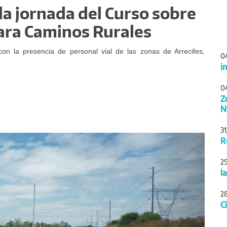
da jornada del Curso sobre
ara Caminos Rurales
 con la presencia de personal vial de las zonas de Arrecifes,
0
i
0
Z
N
3
Siguiente
R
2
l
2
C