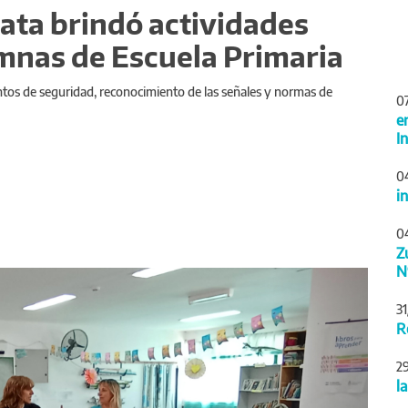
lata brindó actividades
mnas de Escuela Primaria
ntos de seguridad, reconocimiento de las señales y normas de
0
e
I
0
i
0
Z
N
Siguiente
3
R
2
l