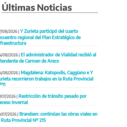
Últimas Noticias
Y Zurieta participó del cuarto
7/08/2026
|
ncuentro regional del Plan Estratégico de
nfraestructura
El administrador de Vialidad recibió al
4/08/2026
|
ntendente de Carmen de Areco
Magdalena: Katopodis, Caggiano e Y
4/08/2026
|
urieta recorrieron trabajos en la Ruta Provincial
º11
Restricción de tránsito pesado por
1/07/2026
|
eceso Invernal
Brandsen: continúan las obras viales en
9/07/2026
|
a Ruta Provincial Nº 215