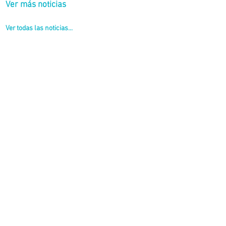
Ver más noticias
Ver todas las noticias...
saron juegos, dramatizaciones y videos educativos que complementaron la
s seleccionados.