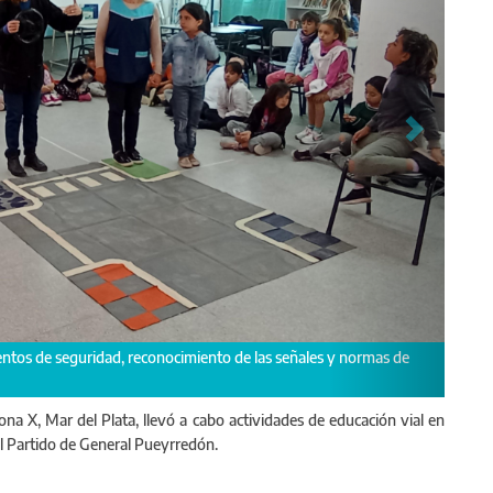
nto de las señales y normas de
Para el abordaje de la temática se u
presentación teórica de los contenido
ona X, Mar del Plata, llevó a cabo actividades de educación vial en
el Partido de General Pueyrredón.