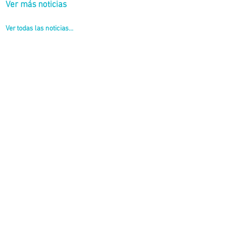
Ver más noticias
Ver todas las noticias...
llof, en 2022 se reinició.