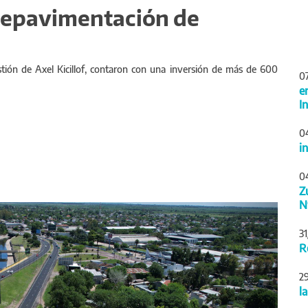
 repavimentación de
stión de Axel Kicillof, contaron con una inversión de más de 600
0
e
I
0
i
0
Z
N
Siguiente
3
R
2
l