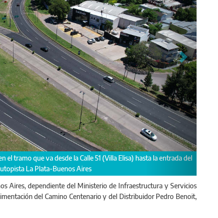
bra se paralizó en la gestión anterior y por decisión del Gobernador Axel Kici
os Aires, dependiente del Ministerio de Infraestructura y Servicios
vimentación del Camino Centenario y del Distribuidor Pedro Benoit,