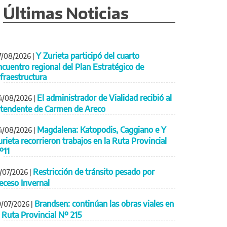
Últimas Noticias
Y Zurieta participó del cuarto
7/08/2026
|
ncuentro regional del Plan Estratégico de
nfraestructura
El administrador de Vialidad recibió al
4/08/2026
|
ntendente de Carmen de Areco
Magdalena: Katopodis, Caggiano e Y
4/08/2026
|
urieta recorrieron trabajos en la Ruta Provincial
º11
Restricción de tránsito pesado por
1/07/2026
|
eceso Invernal
Brandsen: continúan las obras viales en
9/07/2026
|
a Ruta Provincial Nº 215