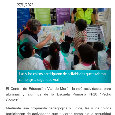
27/11/2023
Anterior
Sigu
 chicos participaron de actividades que tuvieron
La actividad se realizó
la seguridad vial.
Nº18 “Pedro Gómez”.
El Centro de Educación Vial de Morón brindó actividades para
alumnas y alumnos de la Escuela Primaria Nº18 “Pedro
Gómez”.
Mediante una propuesta pedagógica y lúdica, las y los chicos
participaron de actividades que tuvieron como eje la seguridad