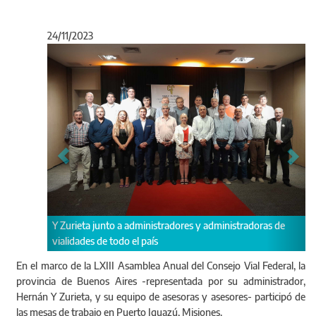
24/11/2023
Anterior
Sigu
nistradoras de
Por la Junta de Legales participó María José Ibáñez, as
Legal de Vialidad de la provincia de Buenos Aires.
En el marco de la LXIII Asamblea Anual del Consejo Vial Federal, la
provincia de Buenos Aires -representada por su administrador,
Hernán Y Zurieta, y su equipo de asesoras y asesores- participó de
las mesas de trabajo en Puerto Iguazú, Misiones.