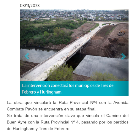
03/11/2023
Anterior
Sigu
ión conectará los municipios de Tres de
La obra favorecerá la con
urlingham.
localidades.
La obra que vinculará la Ruta Provincial Nº4 con la Avenida
Combate Pavón se encuentra en su etapa final.
Se trata de una intervención clave que vincula el Camino del
Buen Ayre con la Ruta Provincial Nº 4, pasando por los partidos
de Hurlingham y Tres de Febrero.