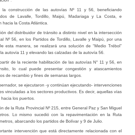
ó la construcción de las autovías Nº 11 y 56, beneficiando
idos de Lavalle, Tordillo, Maipú, Madariaga y La Costa, e
 hacia la Costa Atlántica.
n del distribuidor de tránsito a distinto nivel en la intersección
al Nº 56, en los Partidos de Tordillo, Lavalle y Maipú, por una
 De esta manera, se realizará una solución de “Medio Trébol”
e la autovía 11 y elevando las calzadas de la autovía 56.
rtir de la reciente habilitación de las autovías N° 11 y 56, en
nsito, lo cual puede presentar congestión y atascamientos
cos de recambio y fines de semanas largos.
obernador, se ejecutaron -y continúan ejecutando- intervenciones
s vinculadas a los sectores productivos. Es decir, aquellas vías
 hacia los puertos.
ión de la Ruta Provincial Nº 215, entre General Paz y San Miguel
etros. Lo mismo sucedió con la repavimentación en la Ruta
ómetros, abarcando los partidos de Bolívar y 9 de Julio.
rtante intervención que está directamente relacionada con el