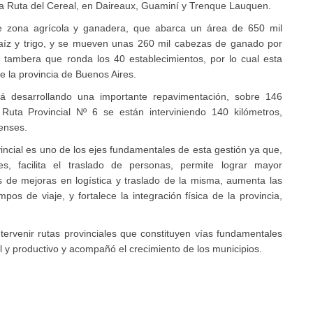
 la Ruta del Cereal, en Daireaux, Guaminí y Trenque Lauquen.
e zona agrícola y ganadera, que abarca un área de 650 mil
maíz y trigo, y se mueven unas 260 mil cabezas de ganado por
d tambera que ronda los 40 establecimientos, por lo cual esta
de la provincia de Buenos Aires.
tá desarrollando una importante repavimentación, sobre 146
 Ruta Provincial Nº 6 se están interviniendo 140 kilómetros,
renses.
vincial es uno de los ejes fundamentales de esta gestión ya que,
, facilita el traslado de personas, permite lograr mayor
és de mejoras en logística y traslado de la misma, aumenta las
pos de viaje, y fortalece la integración física de la provincia,
intervenir rutas provinciales que constituyen vías fundamentales
l y productivo y acompañó el crecimiento de los municipios.