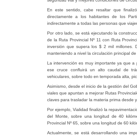
En este sentido, cabe resaltar que finaliz
directamente a los habitantes de los Part
indirectamente a todas las personas que viajen
Por otro lado, se está ejecutando la construcció
de la Ruta Provincial Nº 11 con Ruta Provinci
inversión que supera los $ 2 mil millones.
manteniendo a nivel la circulación principal d
La intervención es muy importante ya que a pa
ese cruce confluirá un alto caudal de trá
vehiculares, sobre todo en temporada alta, pi
Asimismo, desde el inicio de la gestión del G
viales que apuntan a mejorar Rutas Provinciale
claves para trasladar la materia prima desde y
Por ejemplo, Vialidad finalizó la repavimentac
del Monte, sobre una longitud de 40 kilóm
Provincial Nº 65, sobre una longitud de 60 kil
Actualmente, se está desarrollando una impo