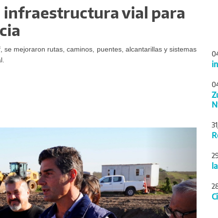
 infraestructura vial para
cia
f, se mejoraron rutas, caminos, puentes, alcantarillas y sistemas
0
al.
i
0
Z
N
3
Siguiente
R
2
l
2
C