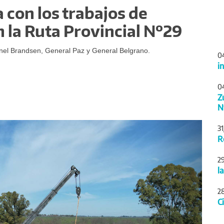
 con los trabajos de
 la Ruta Provincial Nº29
onel Brandsen, General Paz y General Belgrano.
0
i
0
Z
N
Siguiente
3
R
2
l
2
C