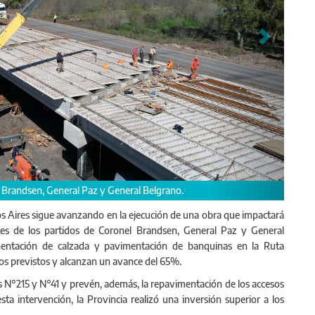
vincia realizó una inversión superior a los 2.500 millones de pesos.
os Aires sigue avanzando en la ejecución de una obra que impactará
tes de los partidos de Coronel Brandsen, General Paz y General
imentación de calzada y pavimentación de banquinas en la Ruta
pos previstos y alcanzan un avance del 65%.
les N°215 y N°41 y prevén, además, la repavimentación de los accesos
ta intervención, la Provincia realizó una inversión superior a los