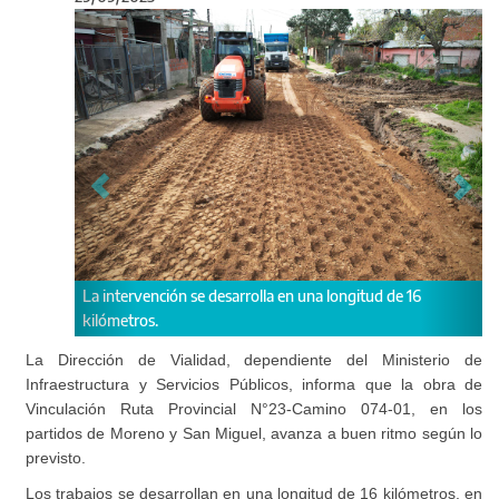
Anterior
Sigu
ención se desarrolla en una longitud de 16
"Cuando uno brinda inf
s.
localidades", destacó H
La Dirección de Vialidad, dependiente del Ministerio de
Infraestructura y Servicios Públicos, informa que la obra de
Vinculación Ruta Provincial N°23-Camino 074-01, en los
partidos de Moreno y San Miguel, avanza a buen ritmo según lo
previsto.
Los trabajos se desarrollan en una longitud de 16 kilómetros, en