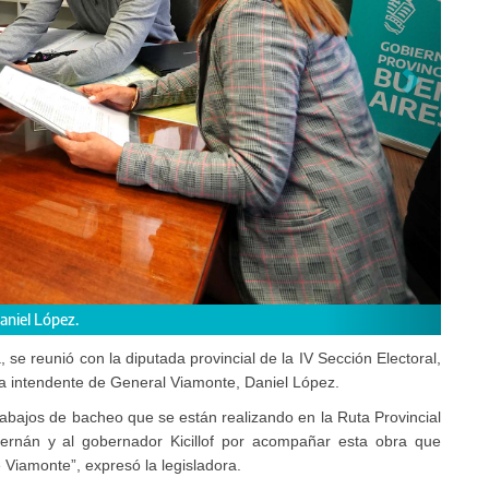
cemos a Hernán y al gobernador Kicillof por acompañar esta obra", dijo Vi
 se reunió con la diputada provincial de la IV Sección Electoral,
 a intendente de General Viamonte, Daniel López.
abajos de bacheo que se están realizando en la Ruta Provincial
rnán y al gobernador Kicillof por acompañar esta obra que
Viamonte”, expresó la legisladora.