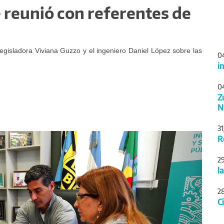
 reunió con referentes de
legisladora Viviana Guzzo y el ingeniero Daniel López sobre las
0
i
0
Z
N
3
Siguiente
R
2
l
2
C