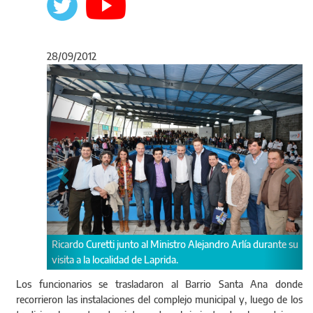
28/09/2012
Anterior
Sigu
Ricardo Curetti junto al Ministro Alejandro Arlía durante su
visita a la localidad de Laprida.
Los funcionarios se trasladaron al Barrio Santa Ana donde
recorrieron las instalaciones del complejo municipal y, luego de los