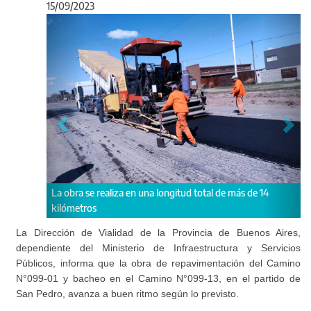
15/09/2023
Anterior
Sigu
ealiza en una longitud total de más de 14
Esta intervención garantiz
traerá una mayor seguridad 
contemplar la señalización
La Dirección de Vialidad de la Provincia de Buenos Aires,
dependiente del Ministerio de Infraestructura y Servicios
Públicos, informa que la obra de repavimentación del Camino
N°099-01 y bacheo en el Camino N°099-13, en el partido de
San Pedro, avanza a buen ritmo según lo previsto.