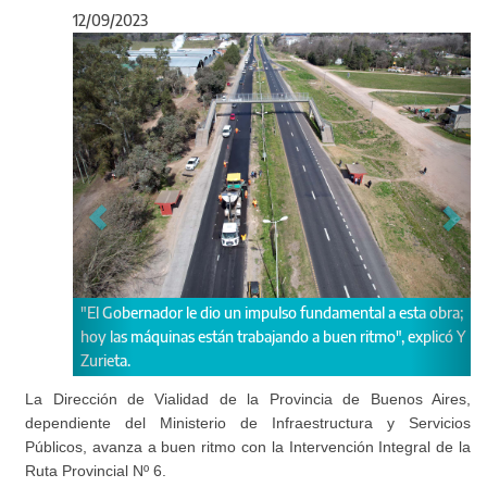
12/09/2023
Anterior
Sigu
or le dio un impulso fundamental a esta obra;
La inversión supera los 10
inas están trabajando a buen ritmo", explicó Y
parcialmente financiada po
La Dirección de Vialidad de la Provincia de Buenos Aires,
dependiente del Ministerio de Infraestructura y Servicios
Públicos, avanza a buen ritmo con la Intervención Integral de la
Ruta Provincial Nº 6.