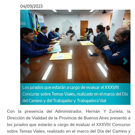
04/09/2023
Anterior
Sigu
 a cargo de evaluar el XXXVIII
Los profesionales deberán seleccionar
ales, realizado en el marco del Día
trabajos presentados
ador y Trabajadora Vial
Con la presencia del Administrador, Hernán Y Zurieta, la
Dirección de Vialidad de la Provincia de Buenos Aires presentó a
los jurados que estarán a cargo de evaluar el XXXVIII Concurso
sobre Temas Viales, realizado en el marco del Día del Camino y