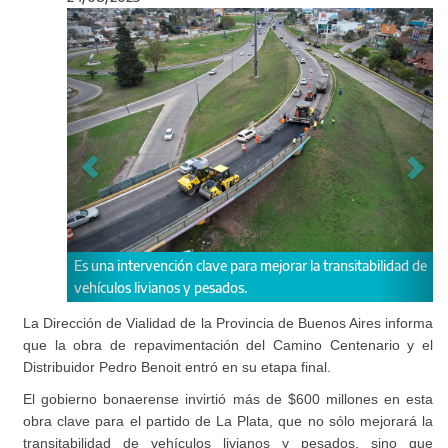
Anterior
Sigu
lave para mejorar la transitabilidad de
El administrador Hernán Y Zurieta r
pesados.
La Dirección de Vialidad de la Provincia de Buenos Aires informa
que la obra de repavimentación del Camino Centenario y el
Distribuidor Pedro Benoit entró en su etapa final.
El gobierno bonaerense invirtió más de $600 millones en esta
obra clave para el partido de La Plata, que no sólo mejorará la
transitabilidad de vehículos livianos y pesados, sino que