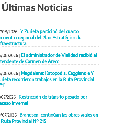
Últimas Noticias
Y Zurieta participó del cuarto
7/08/2026
|
ncuentro regional del Plan Estratégico de
nfraestructura
El administrador de Vialidad recibió al
4/08/2026
|
ntendente de Carmen de Areco
Magdalena: Katopodis, Caggiano e Y
4/08/2026
|
urieta recorrieron trabajos en la Ruta Provincial
º11
Restricción de tránsito pesado por
1/07/2026
|
eceso Invernal
Brandsen: continúan las obras viales en
9/07/2026
|
a Ruta Provincial Nº 215