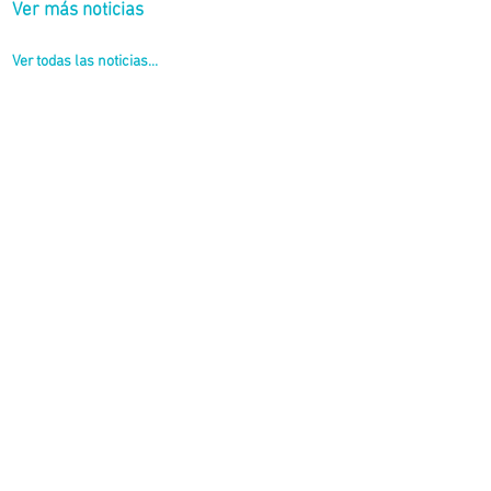
Ver más noticias
Ver todas las noticias...
s técnicas de mezclas asfálticas.