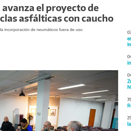
 avanza el proyecto de
clas asfálticas con caucho
 la incorporación de neumáticos fuera de uso.
0
e
I
0
i
Siguiente
0
Z
N
3
R
2
l