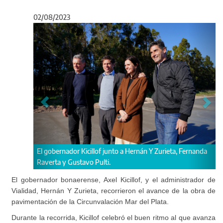
02/08/2023
Anterior
Sigu
Zurieta, Fernanda
La obra prevé la pavimentación del Camino Secundari
045-02.
El gobernador bonaerense, Axel Kicillof, y el administrador de
Vialidad, Hernán Y Zurieta, recorrieron el avance de la obra de
pavimentación de la Circunvalación Mar del Plata.
Durante la recorrida, Kicillof celebró el buen ritmo al que avanza