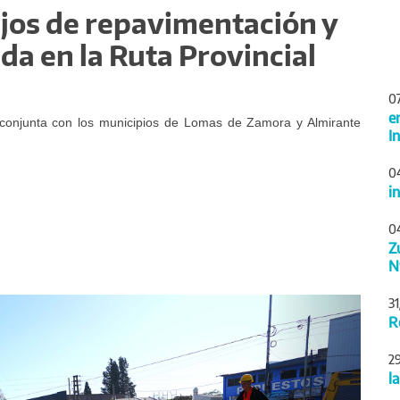
ajos de repavimentación y
da en la Ruta Provincial
0
e
a conjunta con los municipios de Lomas de Zamora y Almirante
I
0
i
0
Z
N
Siguiente
3
R
2
l