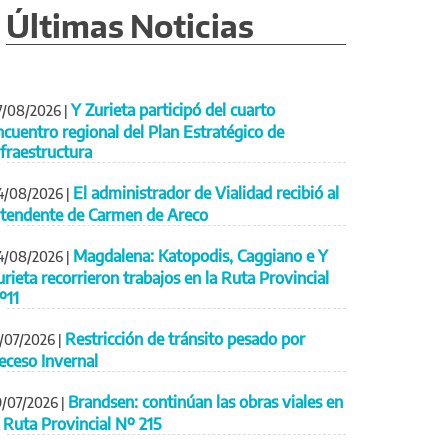
Últimas Noticias
Y Zurieta participó del cuarto
7/08/2026
|
ncuentro regional del Plan Estratégico de
nfraestructura
El administrador de Vialidad recibió al
4/08/2026
|
ntendente de Carmen de Areco
Magdalena: Katopodis, Caggiano e Y
4/08/2026
|
urieta recorrieron trabajos en la Ruta Provincial
º11
Restricción de tránsito pesado por
1/07/2026
|
eceso Invernal
Brandsen: continúan las obras viales en
9/07/2026
|
a Ruta Provincial Nº 215