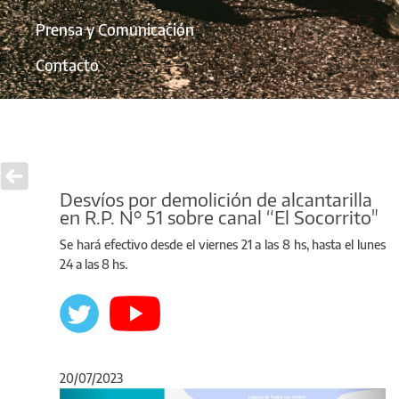
Prensa y Comunicación
Contacto
Desvíos por demolición de alcantarilla
en R.P. N° 51 sobre canal “El Socorrito"
Se hará efectivo desde el viernes 21 a las 8 hs, hasta el lunes
24 a las 8 hs.
20/07/2023
Anterior
Sigu