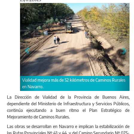
Anterior
Sigu
a más de 52 kilómetros de Caminos Rurales
Por primera vez en la historia
Estratégico de Mejoras en C
La Dirección de Vialidad de la Provincia de Buenos Aires,
dependiente del Ministerio de Infraestructura y Servicios Públicos,
continúa ejecutando a buen ritmo el Plan Estratégico de
Mejoramiento de Caminos Rurales.
Las obras se desarrollan en Navarro e implican la estabilización de
las Rutas Provinciales Nº 43 y 44, y del Camino Secundario Nº 075-