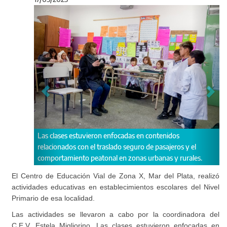
Anterior
Sigu
Las clases estuvieron enfocadas en contenidos
Las ac
relacionados con el traslado seguro de pasajeros y el
C.E.V,
comportamiento peatonal en zonas urbanas y rurales.
El Centro de Educación Vial de Zona X, Mar del Plata, realizó
actividades educativas en establecimientos escolares del Nivel
Primario de esa localidad.
Las actividades se llevaron a cabo por la coordinadora del
C.E.V, Estela Migliorino. Las clases estuvieron enfocadas en