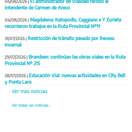
El administrador de Vialidad recibió al
04/08/2026
|
intendente de Carmen de Areco
Magdalena: Katopodis, Caggiano e Y Zurieta
04/08/2026
|
recorrieron trabajos en la Ruta Provincial Nº11
Restricción de tránsito pesado por Receso
31/07/2026
|
Invernal
Brandsen: continúan las obras viales en la Ruta
29/07/2026
|
Provincial Nº 215
Educación Vial: nuevas actividades en City Bell
28/07/2026
|
y Punta Lara
Ver más noticias
Ver todas las noticias...