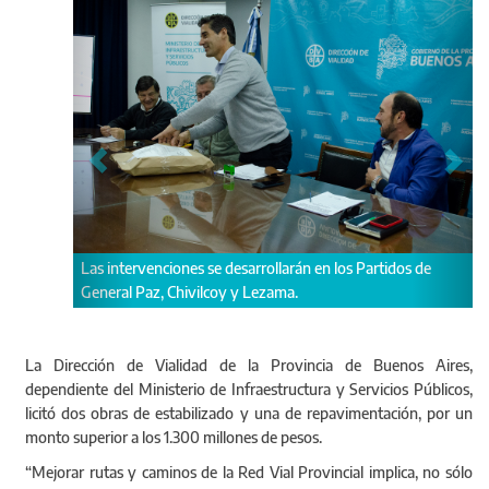
rán en los Partidos de
Hernán Y Zurieta y el intendente Juan Manuel
a.
La Dirección de Vialidad de la Provincia de Buenos Aires,
dependiente del Ministerio de Infraestructura y Servicios Públicos,
licitó dos obras de estabilizado y una de repavimentación, por un
monto superior a los 1.300 millones de pesos.
“Mejorar rutas y caminos de la Red Vial Provincial implica, no sólo