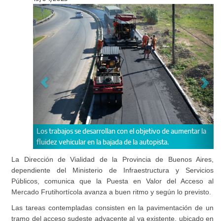
Anterior
Sigu
 con el objetivo de aumentar la
Las tareas consisten en la pavimentació
da de la autopista.
acceso sudeste adyacente al ya existente
localidad de Sarandí.
La Dirección de Vialidad de la Provincia de Buenos Aires,
dependiente del Ministerio de Infraestructura y Servicios
Públicos, comunica que la Puesta en Valor del Acceso al
Mercado Frutihortícola avanza a buen ritmo y según lo previsto.
Las tareas contempladas consisten en la pavimentación de un
tramo del acceso sudeste adyacente al ya existente, ubicado en