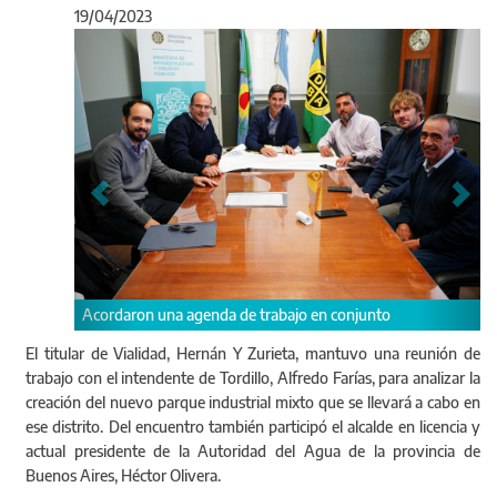
19/04/2023
Anterior
Sigu
enda de trabajo en conjunto
Conversaron sobre la creación
en Tordillo
El titular de Vialidad, Hernán Y Zurieta, mantuvo una reunión de
trabajo con el intendente de Tordillo, Alfredo Farías, para analizar la
creación del nuevo parque industrial mixto que se llevará a cabo en
ese distrito. Del encuentro también participó el alcalde en licencia y
actual presidente de la Autoridad del Agua de la provincia de
Buenos Aires, Héctor Olivera.