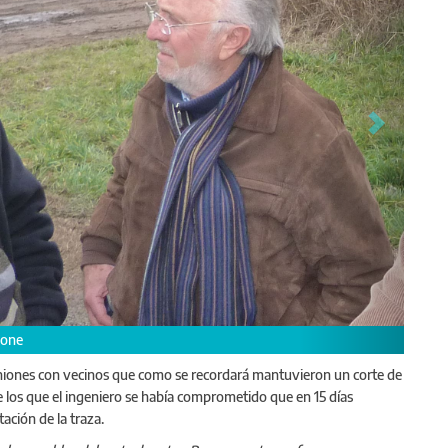
iones con vecinos que como se recordará mantuvieron un corte de
e los que el ingeniero se había comprometido que en 15 días
ente de Pergamino, Héctor María Gutiérrez
ación de la traza.