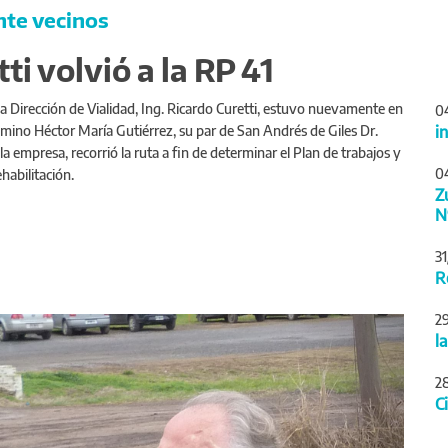
nte vecinos
ti volvió a la RP 41
 Dirección de Vialidad, Ing. Ricardo Curetti, estuvo nuevamente en
0
amino Héctor María Gutiérrez, su par de San Andrés de Giles Dr.
i
la empresa, recorrió la ruta a fin de determinar el Plan de trabajos y
0
ehabilitación.
Z
N
3
R
Siguiente
2
l
2
C