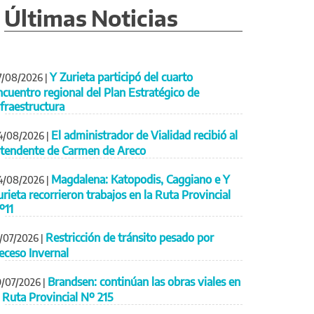
Últimas Noticias
Y Zurieta participó del cuarto
7/08/2026
|
ncuentro regional del Plan Estratégico de
nfraestructura
El administrador de Vialidad recibió al
4/08/2026
|
ntendente de Carmen de Areco
Magdalena: Katopodis, Caggiano e Y
4/08/2026
|
urieta recorrieron trabajos en la Ruta Provincial
º11
Restricción de tránsito pesado por
1/07/2026
|
eceso Invernal
Brandsen: continúan las obras viales en
9/07/2026
|
a Ruta Provincial Nº 215