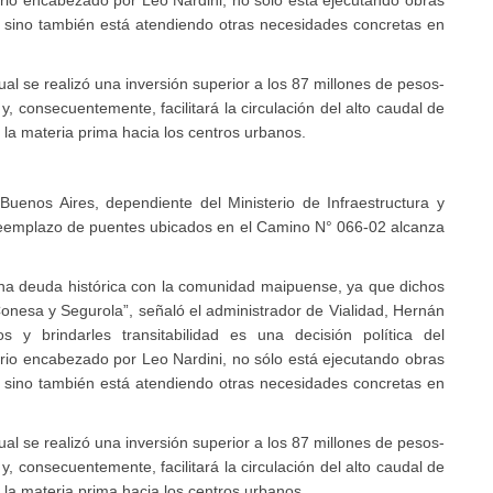
terio encabezado por Leo Nardini, no sólo está ejecutando obras
, sino también está atendiendo otras necesidades concretas en
al se realizó una inversión superior a los 87 millones de pesos-
y, consecuentemente, facilitará la circulación del alto caudal de
la materia prima hacia los centros urbanos.
Buenos Aires, dependiente del Ministerio de Infraestructura y
 reemplazo de puentes ubicados en el Camino N° 066-02 alcanza
una deuda histórica con la comunidad maipuense, ya que dichos
onesa y Segurola”, señaló el administrador de Vialidad, Hernán
os y brindarles transitabilidad es una decisión política del
terio encabezado por Leo Nardini, no sólo está ejecutando obras
, sino también está atendiendo otras necesidades concretas en
al se realizó una inversión superior a los 87 millones de pesos-
y, consecuentemente, facilitará la circulación del alto caudal de
la materia prima hacia los centros urbanos.