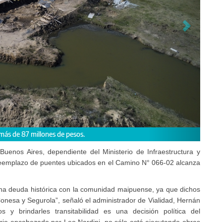
ectividad entre General Conesa y Segurola.
Buenos Aires, dependiente del Ministerio de Infraestructura y
 reemplazo de puentes ubicados en el Camino N° 066-02 alcanza
una deuda histórica con la comunidad maipuense, ya que dichos
onesa y Segurola”, señaló el administrador de Vialidad, Hernán
os y brindarles transitabilidad es una decisión política del