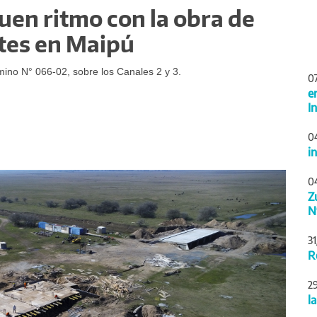
uen ritmo con la obra de
tes en Maipú
ino N° 066-02, sobre los Canales 2 y 3.
0
e
I
0
i
Siguiente
0
Z
N
3
R
2
l