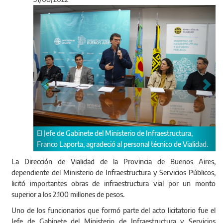
Anterior
Sigu
ura,
El administrador de Vialidad, Hernán Y Zurieta, resaltó la
Vialidad.
importancia de la ejecución de obra pública en la Provincia.
La Dirección de Vialidad de la Provincia de Buenos Aires,
dependiente del Ministerio de Infraestructura y Servicios Públicos,
licitó importantes obras de infraestructura vial por un monto
superior a los 2.100 millones de pesos.
Uno de los funcionarios que formó parte del acto licitatorio fue el
Jefe de Gabinete del Ministerio de Infraestructura y Servicios