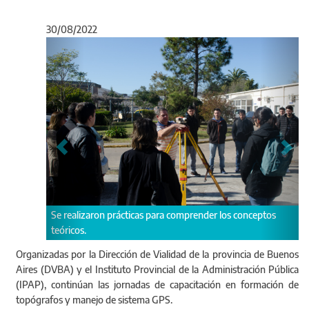
30/08/2022
Anterior
Sigu
n prácticas para comprender los conceptos
La capacitación contempla 
4 módulos de contenidos.
Organizadas por la Dirección de Vialidad de la provincia de Buenos
Aires (DVBA) y el Instituto Provincial de la Administración Pública
(IPAP), continúan las jornadas de capacitación en formación de
topógrafos y manejo de sistema GPS.