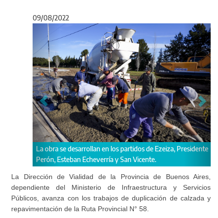
09/08/2022
Anterior
Sigu
n los partidos de Ezeiza, Presidente
Por esta ruta circulan más de 10.000 
ía y San Vicente.
La Dirección de Vialidad de la Provincia de Buenos Aires,
dependiente del Ministerio de Infraestructura y Servicios
Públicos, avanza con los trabajos de duplicación de calzada y
repavimentación de la Ruta Provincial N° 58.