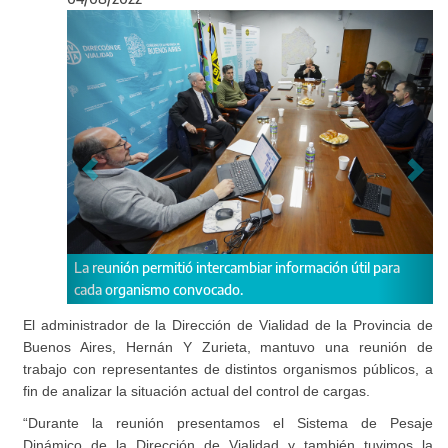
Anterior
Sigu
itió intercambiar información útil para
“Analizamos los pasos a segu
o convocado.
nuevo reglamento", explicó Y
El administrador de la Dirección de Vialidad de la Provincia de
Buenos Aires, Hernán Y Zurieta, mantuvo una reunión de
trabajo con representantes de distintos organismos públicos, a
fin de analizar la situación actual del control de cargas.
“Durante la reunión presentamos el Sistema de Pesaje
Dinámico de la Dirección de Vialidad y también tuvimos la