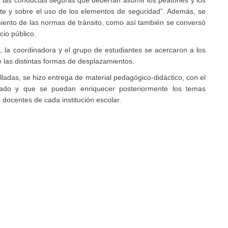
 las conductas seguras que deberían asumir los peatones y los
rte y sobre el uso de los elementos de seguridad”. Además, se
miento de las normas de tránsito, como así también se conversó
cio público.
, la coordinadora y el grupo de estudiantes se acercaron a los
e las distintas formas de desplazamientos.
lladas, se hizo entrega de material pedagógico-didáctico, con el
tuado y que se puedan enriquecer posteriormente los temas
docentes de cada institución escolar.