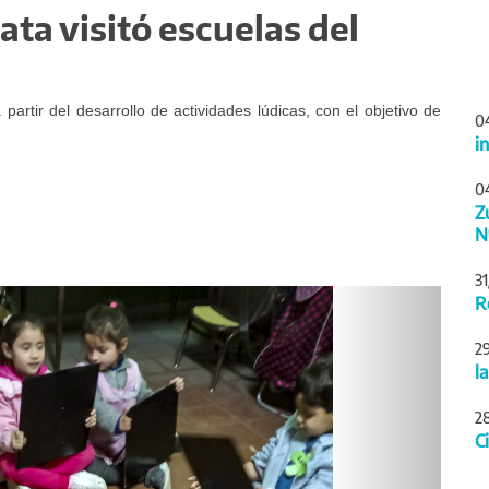
ata visitó escuelas del
partir del desarrollo de actividades lúdicas, con el objetivo de
0
i
0
Z
N
3
Siguiente
R
2
l
2
C