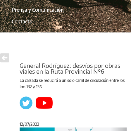
Prensa y Comunicación
Contacto
General Rodríguez: desvíos por obras
viales en la Ruta Provincial N°6
La calzada se reducirá a un solo carril de circulación entre los
km 132 y 136.
12/07/2022
Anterior
Sigu