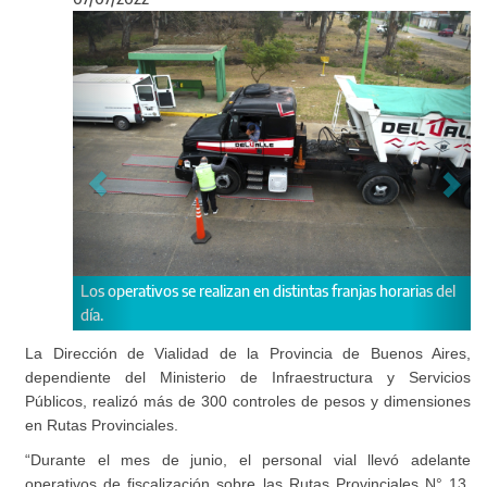
Anterior
Sigu
os se realizan en distintas franjas horarias del
Para los pesajes, se utiliz
tecnología.
La Dirección de Vialidad de la Provincia de Buenos Aires,
dependiente del Ministerio de Infraestructura y Servicios
Públicos, realizó más de 300 controles de pesos y dimensiones
en Rutas Provinciales.
“Durante el mes de junio, el personal vial llevó adelante
operativos de fiscalización sobre las Rutas Provinciales N° 13,