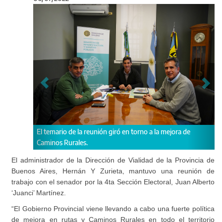
Anterior
Sigu
rio de la reunión giró en torno a la mejora de
Conversaron acerca d
s Rurales.
Electoral.
El administrador de la Dirección de Vialidad de la Provincia de
Buenos Aires, Hernán Y Zurieta, mantuvo una reunión de
trabajo con el senador por la 4ta Sección Electoral, Juan Alberto
‘Juanci’ Martínez.
“El Gobierno Provincial viene llevando a cabo una fuerte política
de mejora en rutas y Caminos Rurales en todo el territorio