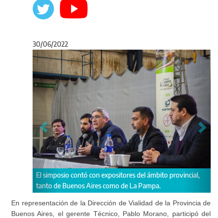
30/06/2022
Anterior
Sigu
 expositores del ámbito provincial,
Morano durante la presentación ref
es como de La Pampa.
estabilizado que Vialidad está llev
En representación de la Dirección de Vialidad de la Provincia de
Buenos Aires, el gerente Técnico, Pablo Morano, participó del