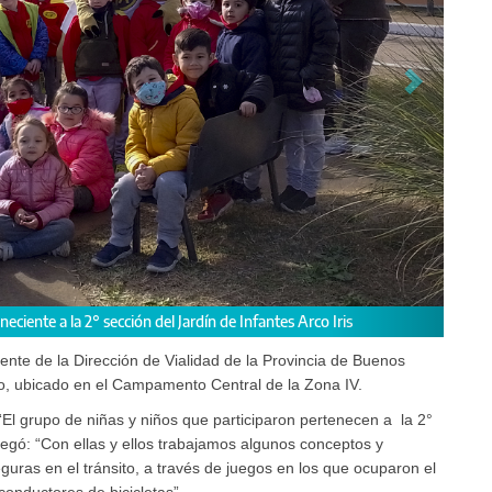
del Centro Vial, junto al grupo de niñas y niños, recorriendo el circuito.
ente de la Dirección de Vialidad de la Provincia de Buenos
uito, ubicado en el Campamento Central de la Zona IV.
El grupo de niñas y niños que participaron pertenecen a la 2°
gregó: “Con ellas y ellos trabajamos algunos conceptos y
guras en el tránsito, a través de juegos en los que ocuparon el