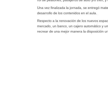
rol de peatones, pasajeros de auto y/o tren, y 
Una vez finalizada la jornada, se entregó mat
desarrollo de los contenidos en el aula.
Respecto a la renovación de los nuevos espacio
mercado, un banco, un cajero automático y una
recrear de una mejor manera la disposición ur