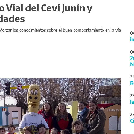
 Vial del Cevi Junín y
idades
reforzar los conocimientos sobre el buen comportamiento en la vía
0
i
0
Z
N
3
Siguiente
R
2
l
2
C