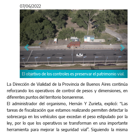
07/06/2022
Anterior
Sigu
El objetivo de los controles es preservar el patrimonio vial.
La Dirección de Vialidad de la Provincia de Buenos Aires continúa
reforzando los operativos de control de pesos y dimensiones, en
diferentes puntos del territorio bonaerense.
El administrador del organismo, Hernán Y Zurieta, explicó: “Las
tareas de fiscalización que estamos realizando permiten detectar la
sobrecarga en los vehículos que excedan el peso estipulado por la
ley, por lo que los operativos se transforman en una importante
herramienta para mejorar la seguridad vial”. Siguiendo la misma