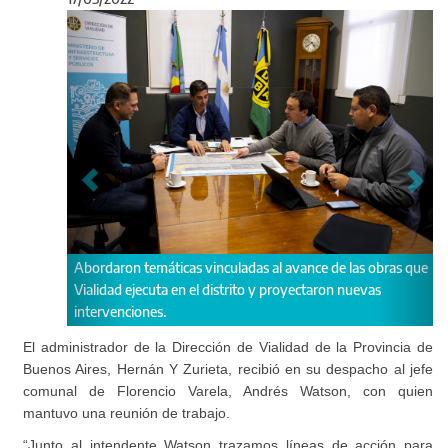
Anterior
Sigu
 temáticas vinculadas al avance de las obras que
Los funcionarios analiz
ejecuta en el distrito y proyectaron nuevas
obra de duplicación de 
iones.
El administrador de la Dirección de Vialidad de la Provincia de
Buenos Aires, Hernán Y Zurieta, recibió en su despacho al jefe
comunal de Florencio Varela, Andrés Watson, con quien
mantuvo una reunión de trabajo.
“Junto al intendente Watson trazamos líneas de acción para