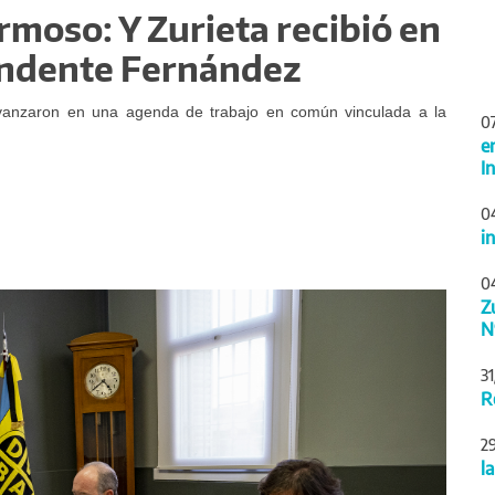
moso: Y Zurieta recibió en
endente Fernández
l avanzaron en una agenda de trabajo en común vinculada a la
0
e
I
0
i
0
Siguiente
Z
N
3
R
2
l