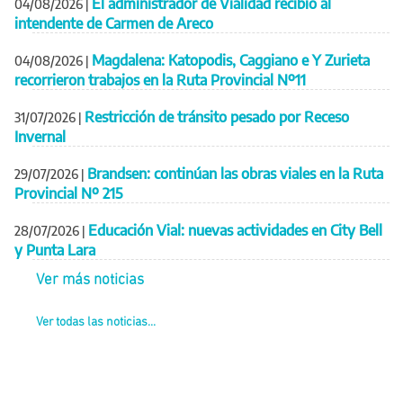
El administrador de Vialidad recibió al
04/08/2026
|
intendente de Carmen de Areco
Magdalena: Katopodis, Caggiano e Y Zurieta
04/08/2026
|
recorrieron trabajos en la Ruta Provincial Nº11
Restricción de tránsito pesado por Receso
31/07/2026
|
Invernal
Brandsen: continúan las obras viales en la Ruta
29/07/2026
|
Provincial Nº 215
Educación Vial: nuevas actividades en City Bell
28/07/2026
|
y Punta Lara
Ver más noticias
Ver todas las noticias...