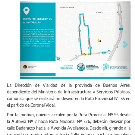
Anterior
Sigu
La Dirección de Vialidad de la provincia de Buenos Aires,
dependiente del Ministerio de Infraestructura y Servicios Públicos,
comunica que se realizará un desvío en la Ruta Provincial N° 55 en
el partido de Coronel Vidal.
Por tal motivo, quienes circulen por la Ruta Provincial Nº 55 desde
la Autovía Nº 2 hacia Ruta Nacional Nº 226, deberán desviar por
calle Badaracco hacia la Avenida Avellaneda. Desde allí, girando a la
izquierda se podrá retomar hacía Calle Francia, hasta su empalme