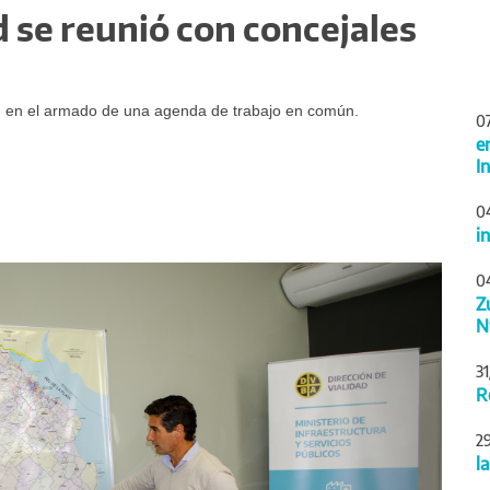
ad se reunió con concejales
ron en el armado de una agenda de trabajo en común.
0
e
I
0
i
Siguiente
0
Z
N
3
R
2
l