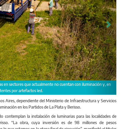
tá interviniendo Caminos Secundarios, como así también Rutas Provinciales t
os Aires, dependiente del Ministerio de Infraestructura y Servicios
uminación en los Partidos de La Plata y Berisso.
do contemplan la instalación de luminarias para las localidades de
risso. “La obra, cuya inversión es de 98 millones de pesos
lo que estamos en la etapa final de ejecución”, manifestó el titular