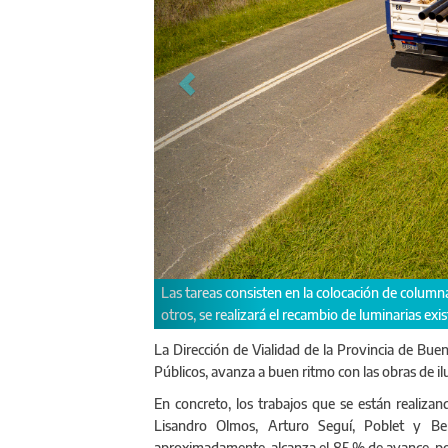
n sectores que actualmente no cuentan con iluminación y, en
Vialidad es
s por artefactos led.
La Dirección de Vialidad de la Provincia de Buen
Públicos, avanza a buen ritmo con las obras de il
En concreto, los trabajos que se están realizan
Lisandro Olmos, Arturo Seguí, Poblet y Be
aproximadamente, alcanza el 85 % de avance, por 