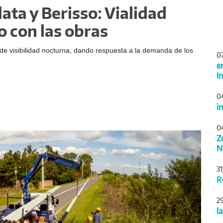
ata y Berisso: Vialidad
o con las obras
de visibilidad nocturna, dando respuesta a la demanda de los
0
e
I
0
i
0
Siguiente
Z
N
3
R
2
l