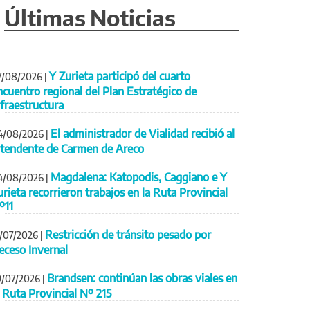
Últimas Noticias
Y Zurieta participó del cuarto
7/08/2026
|
ncuentro regional del Plan Estratégico de
nfraestructura
El administrador de Vialidad recibió al
4/08/2026
|
ntendente de Carmen de Areco
Magdalena: Katopodis, Caggiano e Y
4/08/2026
|
urieta recorrieron trabajos en la Ruta Provincial
º11
Restricción de tránsito pesado por
1/07/2026
|
eceso Invernal
Brandsen: continúan las obras viales en
9/07/2026
|
a Ruta Provincial Nº 215