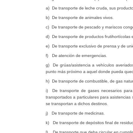
a) De transporte de leche cruda, sus product
b) De transporte de animales vivos.
c) De transporte de pescado y mariscos cong
d) De transporte de productos frutihortícolas e
e) De transporte exclusivo de prensa y de un
f) De atención de emergencias.
g) De grúas/asistencia a vehículos averiados
punto más próximo a aquel donde pueda queda
h) De transporte de combustible, de gas natur
i) De transporte de gases necesarios para 
transportados a particulares para asistencias
se transportan a dichos destinos.
j) De transporte de medicinas.
k) De transporte de depósitos final de residu
l) De transporte que deba circular en cumplim