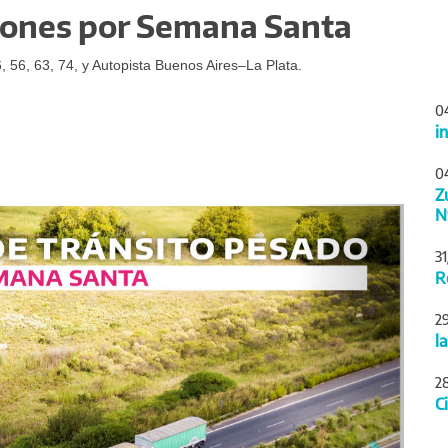
iones por Semana Santa
6, 56, 63, 74, y Autopista Buenos Aires–La Plata.
0
i
0
Z
Siguiente
N
3
R
2
l
2
C