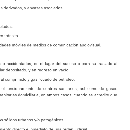
os derivados, y envases asociados.
elados.
n tránsito.
idades móviles de medios de comunicación audiovisual.
 o accidentados, en el lugar del suceso o para su traslado al
r depositado, y en regreso en vacío.
al comprimido y gas licuado de petróleo.
el funcionamiento de centros sanitarios, así como de gases
 sanitarias domiciliaria, en ambos casos, cuando se acredite que
os sólidos urbanos y/o patogénicos.
iento directo e inmediato de una orden judicial.